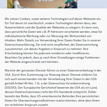
Wir setzen Cookies, sowie weitere Technologien auf dieser Webseite ein.
Geburtsvorbereitung
Ein Teil davon ist unerlässlich, andere Technologien dienen dazu, das
Nutzererlebnis und die Qualität der Webseite zu steigern. Es kann sein,
15.08.2026, 10:00 - 17:00 Uhr
dass persönliche Daten wie z.B. IP-Adressen verarbeitet werden, etwa für
individualisierte Werbung oder zur Messung der Wirksamkeit von
Inhalten. Mehr Details zur Verwendung Ihrer Daten finden Sie in unserer
Datenschutzerklärung. Sie sind nicht verpflichtet, der Datensammlung
zuzustimmen, um dieses Angebot in Anspruch zu nehmen. Ihre
Entscheidung können Sie jederzeit revidieren oder modifizieren.
Beachten Sie jedoch, dass je nach Ihrer Einstellungen einige Funktionen
der Website eingeschränkt sein könnten.
Manche der genutzten Dienste führen zu einer Datenverarbeitung in der
USA. Durch Ihre Zustimmung zur Nutzung dieser Dienste erklären Sie
sich auch einverstanden mit der Verarbeitung Ihrer Daten in den USA
gemäß Artikel 49 Abs. 1 lit. a der Datenschutz-Grundverordnung
(DSGVO). Der Europäische Gerichtshof bewertet die USA als ein Land,
Sommertreffen für (Groß-)Eltern mit Kindern
dessen Datenschutzniveau nicht den EU-Standards entspricht. Daher
von 2-6 Jahren
besteht das Risiko, dass US-amerikanische Behörden Ihre persönlichen
Daten für Überwachungsmaßnahmen nutzen könnten, ohne dass Ihnen
20.08.2026, 09:30 - 11:00 Uhr
ein rechtlicher Anspruch zusteht.