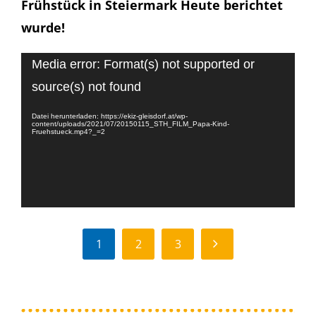
Frühstück in Steiermark Heute berichtet
wurde!
Video-
Media error: Format(s) not supported or
Player
source(s) not found
Datei herunterladen: https://ekiz-gleisdorf.at/wp-
content/uploads/2021/07/20150115_STH_FILM_Papa-Kind-
Fruehstueck.mp4?_=2
WEITER
1
2
3