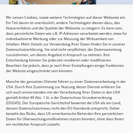
Wir setzen Cookies, sowie weitere Technologien auf dieser Webseite ein.
Geburtsvorbereitung
Ein Teil davon ist unerlässlich, andere Technologien dienen dazu, das
Nutzererlebnis und die Qualität der Webseite zu steigern. Es kann sein,
15.08.2026, 10:00 - 17:00 Uhr
dass persönliche Daten wie z.B. IP-Adressen verarbeitet werden, etwa für
individualisierte Werbung oder zur Messung der Wirksamkeit von
Inhalten. Mehr Details zur Verwendung Ihrer Daten finden Sie in unserer
Datenschutzerklärung. Sie sind nicht verpflichtet, der Datensammlung
zuzustimmen, um dieses Angebot in Anspruch zu nehmen. Ihre
Entscheidung können Sie jederzeit revidieren oder modifizieren.
Beachten Sie jedoch, dass je nach Ihrer Einstellungen einige Funktionen
der Website eingeschränkt sein könnten.
Manche der genutzten Dienste führen zu einer Datenverarbeitung in der
USA. Durch Ihre Zustimmung zur Nutzung dieser Dienste erklären Sie
sich auch einverstanden mit der Verarbeitung Ihrer Daten in den USA
gemäß Artikel 49 Abs. 1 lit. a der Datenschutz-Grundverordnung
(DSGVO). Der Europäische Gerichtshof bewertet die USA als ein Land,
Sommertreffen für (Groß-)Eltern mit Kindern
dessen Datenschutzniveau nicht den EU-Standards entspricht. Daher
von 2-6 Jahren
besteht das Risiko, dass US-amerikanische Behörden Ihre persönlichen
Daten für Überwachungsmaßnahmen nutzen könnten, ohne dass Ihnen
20.08.2026, 09:30 - 11:00 Uhr
ein rechtlicher Anspruch zusteht.