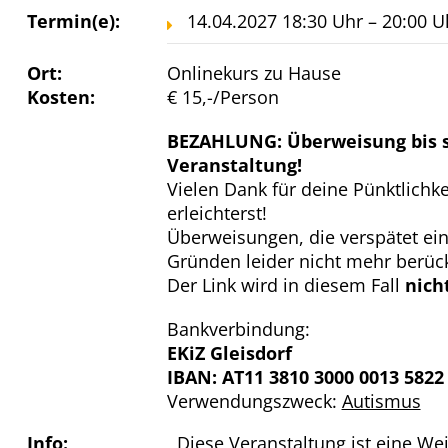
Termin(e):
14.04.2027 18:30 Uhr – 20:00 U
Ort:
Onlinekurs zu Hause
Kosten:
€ 15,-/Person
BEZAHLUNG: Überweisung bis s
Veranstaltung!
Vielen Dank für deine Pünktlichk
erleichterst!
Überweisungen, die verspätet ei
Gründen leider nicht mehr berück
Der Link wird in diesem Fall
nich
Bankverbindung:
EKiZ Gleisdorf
IBAN: AT11 3810 3000 0013 5822
Verwendungszweck:
Autismus
Info:
Diese Veranstaltung ist eine W