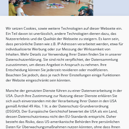
Wir setzen Cookies, sowie weitere Technologien auf dieser Webseite ein.
Ein Teil davon ist unerlässlich, andere Technologien dienen dazu, das
Geburtsvorbereitung
Nutzererlebnis und die Qualität der Webseite zu steigern. Es kann sein,
15.08.2026, 10:00 - 17:00 Uhr
dass persönliche Daten wie z.B. IP-Adressen verarbeitet werden, etwa für
individualisierte Werbung oder zur Messung der Wirksamkeit von
Inhalten. Mehr Details zur Verwendung Ihrer Daten finden Sie in unserer
Datenschutzerklärung. Sie sind nicht verpflichtet, der Datensammlung
zuzustimmen, um dieses Angebot in Anspruch zu nehmen. Ihre
Entscheidung können Sie jederzeit revidieren oder modifizieren.
Beachten Sie jedoch, dass je nach Ihrer Einstellungen einige Funktionen
der Website eingeschränkt sein könnten.
Manche der genutzten Dienste führen zu einer Datenverarbeitung in der
USA. Durch Ihre Zustimmung zur Nutzung dieser Dienste erklären Sie
sich auch einverstanden mit der Verarbeitung Ihrer Daten in den USA
gemäß Artikel 49 Abs. 1 lit. a der Datenschutz-Grundverordnung
(DSGVO). Der Europäische Gerichtshof bewertet die USA als ein Land,
dessen Datenschutzniveau nicht den EU-Standards entspricht. Daher
Sommertreffen für (Groß-)Eltern mit Kindern
besteht das Risiko, dass US-amerikanische Behörden Ihre persönlichen
von 2-6 Jahren
Daten für Überwachungsmaßnahmen nutzen könnten, ohne dass Ihnen