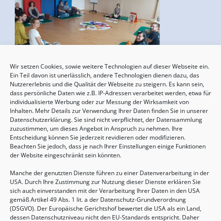
Wir setzen Cookies, sowie weitere Technologien auf dieser Webseite ein.
Geburtsvorbereitung
Ein Teil davon ist unerlässlich, andere Technologien dienen dazu, das
Nutzererlebnis und die Qualität der Webseite zu steigern. Es kann sein,
15.08.2026, 10:00 - 17:00 Uhr
dass persönliche Daten wie z.B. IP-Adressen verarbeitet werden, etwa für
individualisierte Werbung oder zur Messung der Wirksamkeit von
Inhalten. Mehr Details zur Verwendung Ihrer Daten finden Sie in unserer
Datenschutzerklärung. Sie sind nicht verpflichtet, der Datensammlung
zuzustimmen, um dieses Angebot in Anspruch zu nehmen. Ihre
Entscheidung können Sie jederzeit revidieren oder modifizieren.
Beachten Sie jedoch, dass je nach Ihrer Einstellungen einige Funktionen
der Website eingeschränkt sein könnten.
Manche der genutzten Dienste führen zu einer Datenverarbeitung in der
USA. Durch Ihre Zustimmung zur Nutzung dieser Dienste erklären Sie
sich auch einverstanden mit der Verarbeitung Ihrer Daten in den USA
gemäß Artikel 49 Abs. 1 lit. a der Datenschutz-Grundverordnung
(DSGVO). Der Europäische Gerichtshof bewertet die USA als ein Land,
Sommertreffen für (Groß-)Eltern mit Kindern
dessen Datenschutzniveau nicht den EU-Standards entspricht. Daher