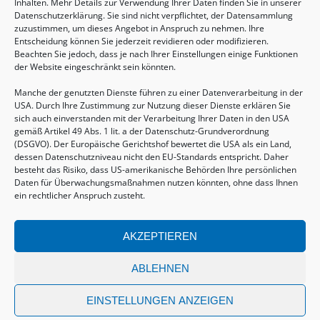
Inhalten. Mehr Details zur Verwendung Ihrer Daten finden Sie in unserer
Datenschutzerklärung. Sie sind nicht verpflichtet, der Datensammlung
zuzustimmen, um dieses Angebot in Anspruch zu nehmen. Ihre
Entscheidung können Sie jederzeit revidieren oder modifizieren.
Beachten Sie jedoch, dass je nach Ihrer Einstellungen einige Funktionen
der Website eingeschränkt sein könnten.
Manche der genutzten Dienste führen zu einer Datenverarbeitung in der
USA. Durch Ihre Zustimmung zur Nutzung dieser Dienste erklären Sie
sich auch einverstanden mit der Verarbeitung Ihrer Daten in den USA
gemäß Artikel 49 Abs. 1 lit. a der Datenschutz-Grundverordnung
(DSGVO). Der Europäische Gerichtshof bewertet die USA als ein Land,
Sommertreffen für (Groß-)Eltern mit Kindern
dessen Datenschutzniveau nicht den EU-Standards entspricht. Daher
von 2-6 Jahren
besteht das Risiko, dass US-amerikanische Behörden Ihre persönlichen
Daten für Überwachungsmaßnahmen nutzen könnten, ohne dass Ihnen
20.08.2026, 09:30 - 11:00 Uhr
ein rechtlicher Anspruch zusteht.
AKZEPTIEREN
ABLEHNEN
© COPYRIGHT 2026
EINSTELLUNGEN ANZEIGEN
Vertrag widerrufen
Datenschutz