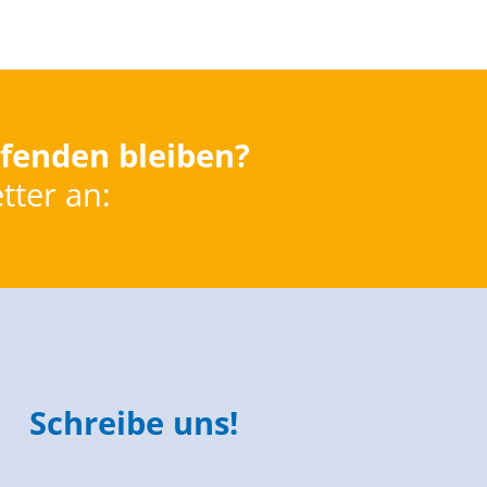
fenden bleiben?
tter an:
Schreibe uns!