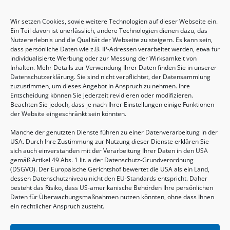
Wir setzen Cookies, sowie weitere Technologien auf dieser Webseite ein.
Sommertreffen für (Groß-)Eltern mit Kindern
Ein Teil davon ist unerlässlich, andere Technologien dienen dazu, das
von 2-6 Jahren
Nutzererlebnis und die Qualität der Webseite zu steigern. Es kann sein,
dass persönliche Daten wie z.B. IP-Adressen verarbeitet werden, etwa für
13.08.2026, 09:30 - 11:00 Uhr
individualisierte Werbung oder zur Messung der Wirksamkeit von
Inhalten. Mehr Details zur Verwendung Ihrer Daten finden Sie in unserer
Datenschutzerklärung. Sie sind nicht verpflichtet, der Datensammlung
zuzustimmen, um dieses Angebot in Anspruch zu nehmen. Ihre
Entscheidung können Sie jederzeit revidieren oder modifizieren.
Beachten Sie jedoch, dass je nach Ihrer Einstellungen einige Funktionen
der Website eingeschränkt sein könnten.
Manche der genutzten Dienste führen zu einer Datenverarbeitung in der
USA. Durch Ihre Zustimmung zur Nutzung dieser Dienste erklären Sie
sich auch einverstanden mit der Verarbeitung Ihrer Daten in den USA
gemäß Artikel 49 Abs. 1 lit. a der Datenschutz-Grundverordnung
(DSGVO). Der Europäische Gerichtshof bewertet die USA als ein Land,
dessen Datenschutzniveau nicht den EU-Standards entspricht. Daher
Geburtsvorbereitung
besteht das Risiko, dass US-amerikanische Behörden Ihre persönlichen
Daten für Überwachungsmaßnahmen nutzen könnten, ohne dass Ihnen
15.08.2026, 10:00 - 17:00 Uhr
ein rechtlicher Anspruch zusteht.