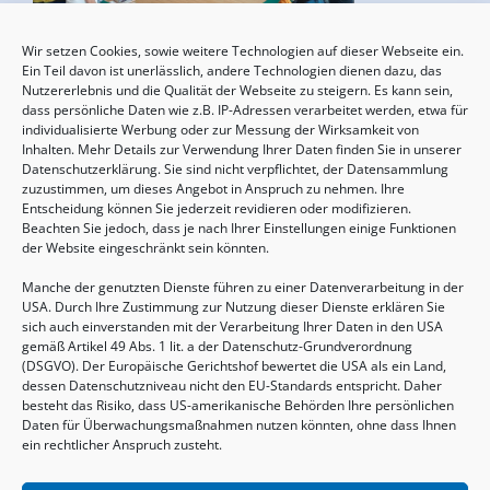
Wir setzen Cookies, sowie weitere Technologien auf dieser Webseite ein.
Geburtsvorbereitung
Ein Teil davon ist unerlässlich, andere Technologien dienen dazu, das
Nutzererlebnis und die Qualität der Webseite zu steigern. Es kann sein,
15.08.2026, 10:00 - 17:00 Uhr
dass persönliche Daten wie z.B. IP-Adressen verarbeitet werden, etwa für
individualisierte Werbung oder zur Messung der Wirksamkeit von
Inhalten. Mehr Details zur Verwendung Ihrer Daten finden Sie in unserer
Datenschutzerklärung. Sie sind nicht verpflichtet, der Datensammlung
zuzustimmen, um dieses Angebot in Anspruch zu nehmen. Ihre
Entscheidung können Sie jederzeit revidieren oder modifizieren.
Beachten Sie jedoch, dass je nach Ihrer Einstellungen einige Funktionen
der Website eingeschränkt sein könnten.
Manche der genutzten Dienste führen zu einer Datenverarbeitung in der
USA. Durch Ihre Zustimmung zur Nutzung dieser Dienste erklären Sie
sich auch einverstanden mit der Verarbeitung Ihrer Daten in den USA
gemäß Artikel 49 Abs. 1 lit. a der Datenschutz-Grundverordnung
(DSGVO). Der Europäische Gerichtshof bewertet die USA als ein Land,
Sommertreffen für (Groß-)Eltern mit Kindern
dessen Datenschutzniveau nicht den EU-Standards entspricht. Daher
von 2-6 Jahren
besteht das Risiko, dass US-amerikanische Behörden Ihre persönlichen
Daten für Überwachungsmaßnahmen nutzen könnten, ohne dass Ihnen
20.08.2026, 09:30 - 11:00 Uhr
ein rechtlicher Anspruch zusteht.