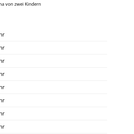
ma von zwei Kindern
hr
hr
hr
hr
hr
hr
hr
hr