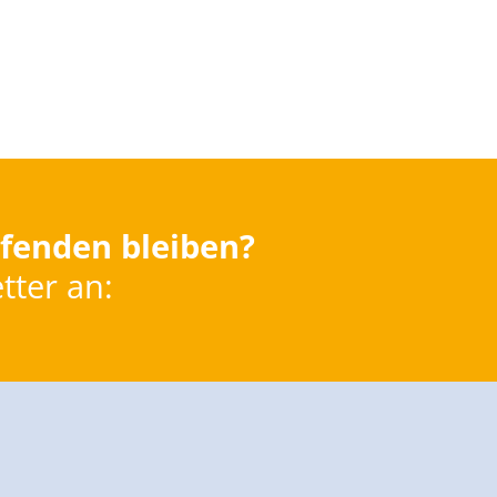
fenden bleiben?
tter an: