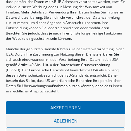
dass persönliche Daten wie z.B. IP-Adressen verarbeitet werden, etwa für
individualisierte Werbung oder zur Messung der Wirksamkeit von
Inhalten. Mehr Details zur Verwendung Ihrer Daten finden Sie in unserer
Datenschutzerklärung. Sie sind nicht verpflichtet, der Datensammlung
zuzustimmen, um dieses Angebot in Anspruch zu nehmen. Ihre
Entscheidung können Sie jederzeit revidieren oder modifizieren.
Beachten Sie jedoch, dass je nach Ihrer Einstellungen einige Funktionen
der Website eingeschränkt sein könnten.
Manche der genutzten Dienste führen zu einer Datenverarbeitung in der
USA. Durch Ihre Zustimmung zur Nutzung dieser Dienste erklären Sie
sich auch einverstanden mit der Verarbeitung Ihrer Daten in den USA
gemäß Artikel 49 Abs. 1 lit. a der Datenschutz-Grundverordnung
(DSGVO). Der Europäische Gerichtshof bewertet die USA als ein Land,
Sommertreffen für (Groß-)Eltern mit Kindern
dessen Datenschutzniveau nicht den EU-Standards entspricht. Daher
von 2-6 Jahren
besteht das Risiko, dass US-amerikanische Behörden Ihre persönlichen
Daten für Überwachungsmaßnahmen nutzen könnten, ohne dass Ihnen
20.08.2026, 09:30 - 11:00 Uhr
ein rechtlicher Anspruch zusteht.
AKZEPTIEREN
ABLEHNEN
© COPYRIGHT 2026