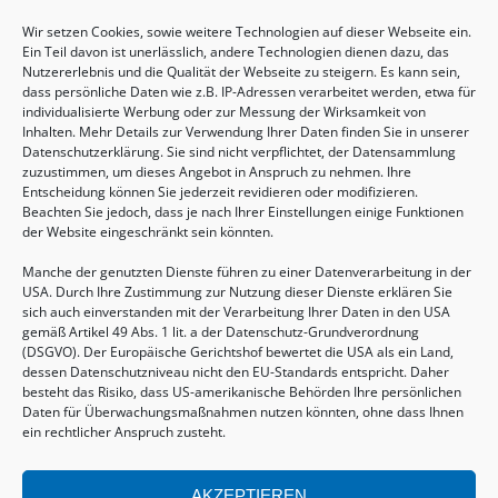
Wir setzen Cookies, sowie weitere Technologien auf dieser Webseite ein.
Sommertreffen für (Groß-)Eltern mit Kindern
Ein Teil davon ist unerlässlich, andere Technologien dienen dazu, das
von 2-6 Jahren
Nutzererlebnis und die Qualität der Webseite zu steigern. Es kann sein,
dass persönliche Daten wie z.B. IP-Adressen verarbeitet werden, etwa für
13.08.2026, 09:30 - 11:00 Uhr
individualisierte Werbung oder zur Messung der Wirksamkeit von
Inhalten. Mehr Details zur Verwendung Ihrer Daten finden Sie in unserer
Datenschutzerklärung. Sie sind nicht verpflichtet, der Datensammlung
zuzustimmen, um dieses Angebot in Anspruch zu nehmen. Ihre
Entscheidung können Sie jederzeit revidieren oder modifizieren.
Beachten Sie jedoch, dass je nach Ihrer Einstellungen einige Funktionen
der Website eingeschränkt sein könnten.
Manche der genutzten Dienste führen zu einer Datenverarbeitung in der
USA. Durch Ihre Zustimmung zur Nutzung dieser Dienste erklären Sie
sich auch einverstanden mit der Verarbeitung Ihrer Daten in den USA
gemäß Artikel 49 Abs. 1 lit. a der Datenschutz-Grundverordnung
(DSGVO). Der Europäische Gerichtshof bewertet die USA als ein Land,
dessen Datenschutzniveau nicht den EU-Standards entspricht. Daher
Geburtsvorbereitung
besteht das Risiko, dass US-amerikanische Behörden Ihre persönlichen
Daten für Überwachungsmaßnahmen nutzen könnten, ohne dass Ihnen
15.08.2026, 10:00 - 17:00 Uhr
ein rechtlicher Anspruch zusteht.
AKZEPTIEREN