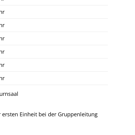
hr
hr
hr
hr
hr
hr
Turnsaal
er ersten Einheit bei der Gruppenleitung