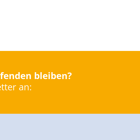
fenden bleiben?
tter an: