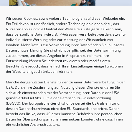
Wir setzen Cookies, sowie weitere Technologien auf dieser Webseite ein.
Geburtsvorbereitung
Ein Teil davon ist unerlässlich, andere Technologien dienen dazu, das
Nutzererlebnis und die Qualität der Webseite zu steigern. Es kann sein,
15.08.2026, 10:00 - 17:00 Uhr
dass persönliche Daten wie z.B. IP-Adressen verarbeitet werden, etwa für
individualisierte Werbung oder zur Messung der Wirksamkeit von
Inhalten. Mehr Details zur Verwendung Ihrer Daten finden Sie in unserer
Datenschutzerklärung. Sie sind nicht verpflichtet, der Datensammlung
zuzustimmen, um dieses Angebot in Anspruch zu nehmen. Ihre
Entscheidung können Sie jederzeit revidieren oder modifizieren.
Beachten Sie jedoch, dass je nach Ihrer Einstellungen einige Funktionen
der Website eingeschränkt sein könnten.
Manche der genutzten Dienste führen zu einer Datenverarbeitung in der
USA. Durch Ihre Zustimmung zur Nutzung dieser Dienste erklären Sie
sich auch einverstanden mit der Verarbeitung Ihrer Daten in den USA
gemäß Artikel 49 Abs. 1 lit. a der Datenschutz-Grundverordnung
(DSGVO). Der Europäische Gerichtshof bewertet die USA als ein Land,
Sommertreffen für (Groß-)Eltern mit Kindern
dessen Datenschutzniveau nicht den EU-Standards entspricht. Daher
von 2-6 Jahren
besteht das Risiko, dass US-amerikanische Behörden Ihre persönlichen
Daten für Überwachungsmaßnahmen nutzen könnten, ohne dass Ihnen
20.08.2026, 09:30 - 11:00 Uhr
ein rechtlicher Anspruch zusteht.