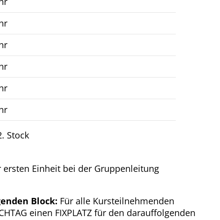
hr
hr
hr
hr
hr
hr
. Stock
er ersten Einheit bei der Gruppenleitung
enden Block:
Für alle Kursteilnehmenden
TICHTAG einen FIXPLATZ für den darauffolgenden