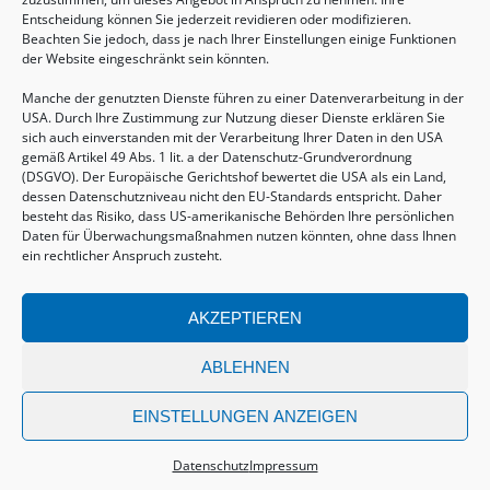
Entscheidung können Sie jederzeit revidieren oder modifizieren.
Beachten Sie jedoch, dass je nach Ihrer Einstellungen einige Funktionen
der Website eingeschränkt sein könnten.
Manche der genutzten Dienste führen zu einer Datenverarbeitung in der
USA. Durch Ihre Zustimmung zur Nutzung dieser Dienste erklären Sie
sich auch einverstanden mit der Verarbeitung Ihrer Daten in den USA
gemäß Artikel 49 Abs. 1 lit. a der Datenschutz-Grundverordnung
(DSGVO). Der Europäische Gerichtshof bewertet die USA als ein Land,
dessen Datenschutzniveau nicht den EU-Standards entspricht. Daher
Geburtsvorbereitung
besteht das Risiko, dass US-amerikanische Behörden Ihre persönlichen
Daten für Überwachungsmaßnahmen nutzen könnten, ohne dass Ihnen
15.08.2026, 10:00 - 17:00 Uhr
ein rechtlicher Anspruch zusteht.
AKZEPTIEREN
ABLEHNEN
© COPYRIGHT 2026
EINSTELLUNGEN ANZEIGEN
Vertrag widerrufen
Datenschutz
Impressum
AGBs
Datenschutz
Impressum