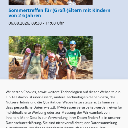
Sommertreffen für (Groß-)Eltern mit Kindern
von 2-6 Jahren
06.08.2026, 09:30 - 11:00 Uhr
Wir setzen Cookies, sowie weitere Technologien auf dieser Webseite ein.
Sommertreffen für (Groß-)Eltern mit Kindern
Ein Teil davon ist unerlässlich, andere Technologien dienen dazu, das
von 2-6 Jahren
Nutzererlebnis und die Qualität der Webseite zu steigern. Es kann sein,
dass persönliche Daten wie z.B. IP-Adressen verarbeitet werden, etwa für
13.08.2026, 09:30 - 11:00 Uhr
individualisierte Werbung oder zur Messung der Wirksamkeit von
Inhalten. Mehr Details zur Verwendung Ihrer Daten finden Sie in unserer
Datenschutzerklärung. Sie sind nicht verpflichtet, der Datensammlung
zuzustimmen, um dieses Angebot in Anspruch zu nehmen. Ihre