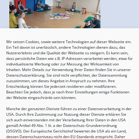
Wir setzen Cookies, sowie weitere Technologien auf dieser Webseite ein.
Geburtsvorbereitung
Ein Teil davon ist unerlässlich, andere Technologien dienen dazu, das
Nutzererlebnis und die Qualität der Webseite zu steigern. Es kann sein,
15.08.2026, 10:00 - 17:00 Uhr
dass persönliche Daten wie z.B. IP-Adressen verarbeitet werden, etwa für
individualisierte Werbung oder zur Messung der Wirksamkeit von
Inhalten. Mehr Details zur Verwendung Ihrer Daten finden Sie in unserer
Datenschutzerklärung. Sie sind nicht verpflichtet, der Datensammlung
zuzustimmen, um dieses Angebot in Anspruch zu nehmen. Ihre
Entscheidung können Sie jederzeit revidieren oder modifizieren.
Beachten Sie jedoch, dass je nach Ihrer Einstellungen einige Funktionen
der Website eingeschränkt sein könnten.
Manche der genutzten Dienste führen zu einer Datenverarbeitung in der
USA. Durch Ihre Zustimmung zur Nutzung dieser Dienste erklären Sie
sich auch einverstanden mit der Verarbeitung Ihrer Daten in den USA
gemäß Artikel 49 Abs. 1 lit. a der Datenschutz-Grundverordnung
(DSGVO). Der Europäische Gerichtshof bewertet die USA als ein Land,
Sommertreffen für (Groß-)Eltern mit Kindern
dessen Datenschutzniveau nicht den EU-Standards entspricht. Daher