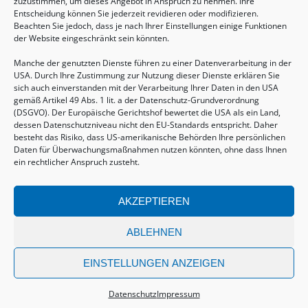
zuzustimmen, um dieses Angebot in Anspruch zu nehmen. Ihre
Entscheidung können Sie jederzeit revidieren oder modifizieren.
Beachten Sie jedoch, dass je nach Ihrer Einstellungen einige Funktionen
der Website eingeschränkt sein könnten.
Manche der genutzten Dienste führen zu einer Datenverarbeitung in der
USA. Durch Ihre Zustimmung zur Nutzung dieser Dienste erklären Sie
sich auch einverstanden mit der Verarbeitung Ihrer Daten in den USA
gemäß Artikel 49 Abs. 1 lit. a der Datenschutz-Grundverordnung
(DSGVO). Der Europäische Gerichtshof bewertet die USA als ein Land,
Sommertreffen für (Groß-)Eltern mit Kindern
dessen Datenschutzniveau nicht den EU-Standards entspricht. Daher
von 2-6 Jahren
besteht das Risiko, dass US-amerikanische Behörden Ihre persönlichen
Daten für Überwachungsmaßnahmen nutzen könnten, ohne dass Ihnen
20.08.2026, 09:30 - 11:00 Uhr
ein rechtlicher Anspruch zusteht.
AKZEPTIEREN
ABLEHNEN
© COPYRIGHT 2026
EINSTELLUNGEN ANZEIGEN
Vertrag widerrufen
Datenschutz
Impressum
AGBs
Datenschutz
Impressum