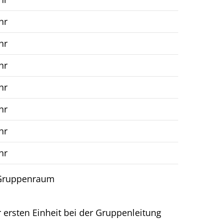
hr
hr
hr
hr
hr
hr
hr
– Gruppenraum
er ersten Einheit bei der Gruppenleitung