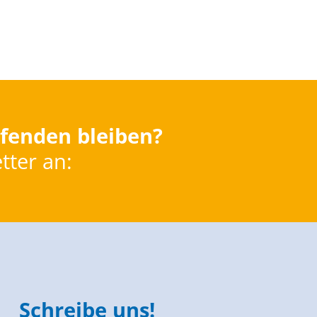
fenden bleiben?
tter an:
Schreibe uns!