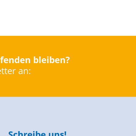
fenden bleiben?
tter an:
Schreibe uns!