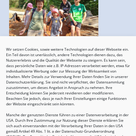
Wir setzen Cookies, sowie weitere Technologien auf dieser Webseite ein.
Sommertreffen für (Groß-)Eltern mit Kindern
Ein Teil davon ist unerlässlich, andere Technologien dienen dazu, das
von 2-6 Jahren
Nutzererlebnis und die Qualität der Webseite zu steigern. Es kann sein,
dass persönliche Daten wie z.B. IP-Adressen verarbeitet werden, etwa für
13.08.2026, 09:30 - 11:00 Uhr
individualisierte Werbung oder zur Messung der Wirksamkeit von
Inhalten. Mehr Details zur Verwendung Ihrer Daten finden Sie in unserer
Datenschutzerklärung. Sie sind nicht verpflichtet, der Datensammlung
zuzustimmen, um dieses Angebot in Anspruch zu nehmen. Ihre
Entscheidung können Sie jederzeit revidieren oder modifizieren.
Beachten Sie jedoch, dass je nach Ihrer Einstellungen einige Funktionen
der Website eingeschränkt sein könnten.
Manche der genutzten Dienste führen zu einer Datenverarbeitung in der
USA. Durch Ihre Zustimmung zur Nutzung dieser Dienste erklären Sie
sich auch einverstanden mit der Verarbeitung Ihrer Daten in den USA
gemäß Artikel 49 Abs. 1 lit. a der Datenschutz-Grundverordnung